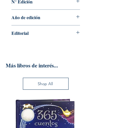
N° Edición
BOLES
09
Año de edición
2019
Editorial
MCGRAW-HILL INTERAMERICANA
S.A.
Más libros de interés...
Shop All