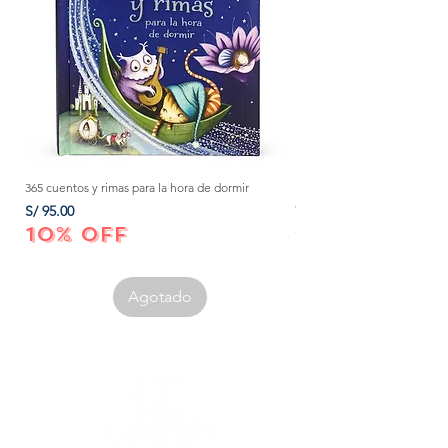
365 cuentos y rimas para la hora de dormir
Método Montessori: La mejor
crecer a tu bebé de 0 a 3 añ
Precio
S/ 95.00
Precio
S/ 152.00
10% OFF
10% OFF
Agotado