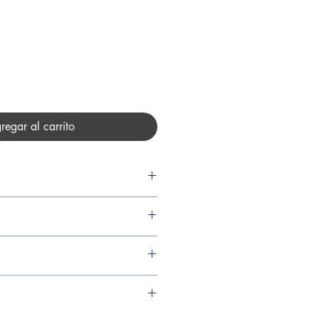
recio
regar al carrito
IA DE LA FIGAL COSTALES