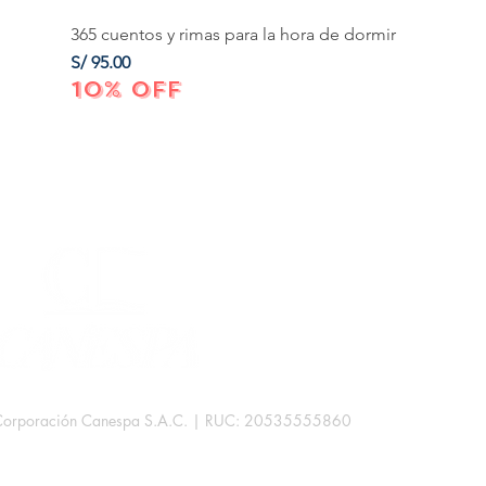
365 cuentos y rimas para la hora de dormir
Precio
S/ 95.00
10% OFF
Corporación Canespa S.A.C. | RUC: 20535555860
.
rb. Las Mercedes III - 38D.
Lima, Perú