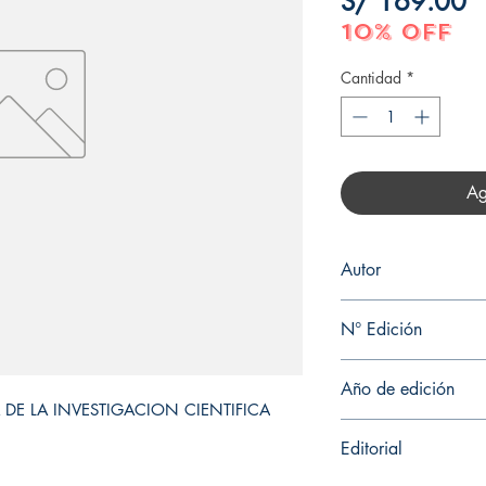
P
S/ 169.00
10% OFF
Cantidad
*
Ag
Autor
ARMANDO ELOY GARC
N° Edición
1
Año de edición
A DE LA INVESTIGACION CIENTIFICA
2018
Editorial