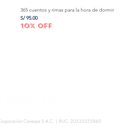
365 cuentos y rimas para la hora de dormir
Precio
S/ 95.00
10% OFF
Corporación Canespa S.A.C. | RUC: 20535555860
.
rb. Las Mercedes III - 38D.
Lima, Perú