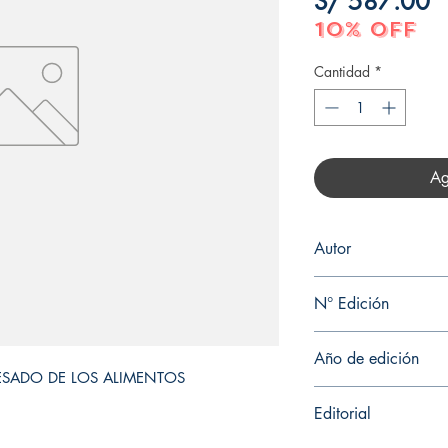
P
S/ 587.00
10% OFF
Cantidad
*
Ag
Autor
P. J. FELLOWS
N° Edición
3
Año de edición
CESADO DE LOS ALIMENTOS
2018
Editorial