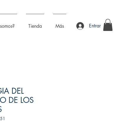
Entrar
 somos?
Tienda
Más
IA DEL
O DE LOS
S
851