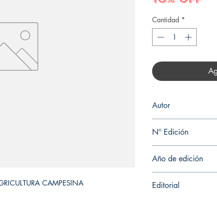
Cantidad
*
Ag
Autor
ADRIANA MARÍA C
N° Edición
2
Año de edición
2017
 AGRICULTURA CAMPESINA
Editorial
EDICIONES DE LA U 