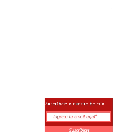
Método M
Precio
S/ 152.00
10% 
Suscríbete a nuestro boletín
Suscribirse