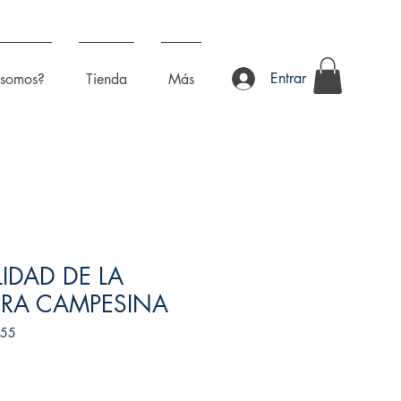
Entrar
 somos?
Tienda
Más
LIDAD DE LA
URA CAMPESINA
255
recio