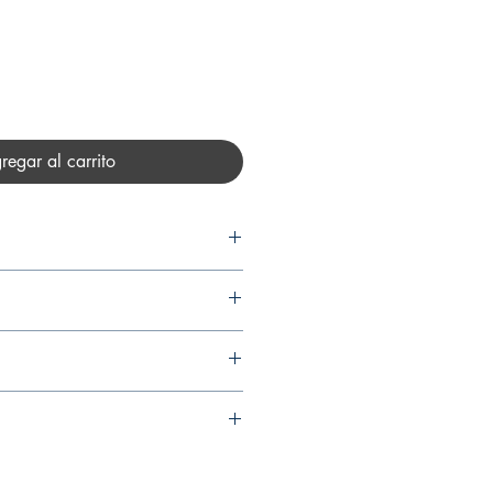
regar al carrito
HAPARRO AFRICANO
LTDA