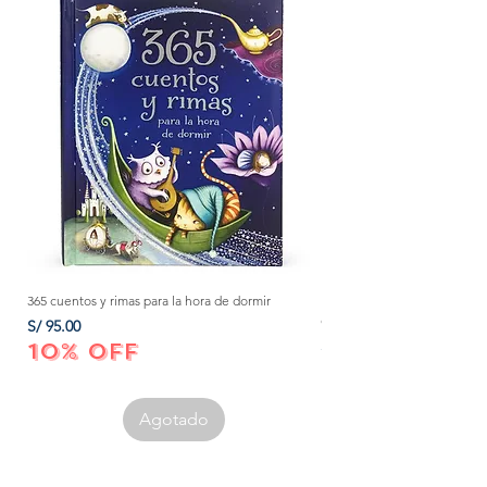
365 cuentos y rimas para la hora de dormir
Método Montessori: La mejor
crecer a tu bebé de 0 a 3 añ
Precio
S/ 95.00
Precio
S/ 152.00
10% OFF
10% OFF
Agotado