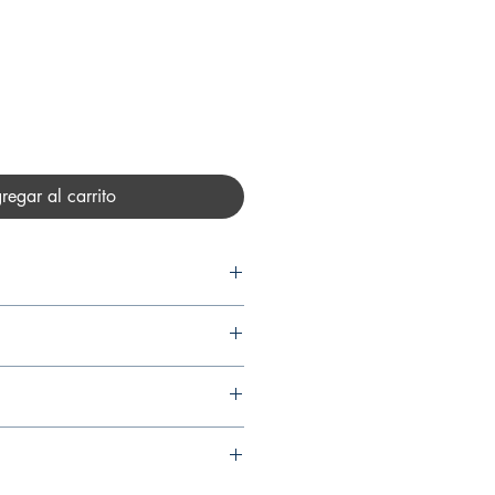
cio
regar al carrito
 HURTADO