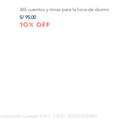
365 cuentos y rimas para la hora de dormir
Precio
S/ 95.00
10% OFF
Corporación Canespa S.A.C. | RUC: 20535555860
.
rb. Las Mercedes III - 38D.
Lima, Perú