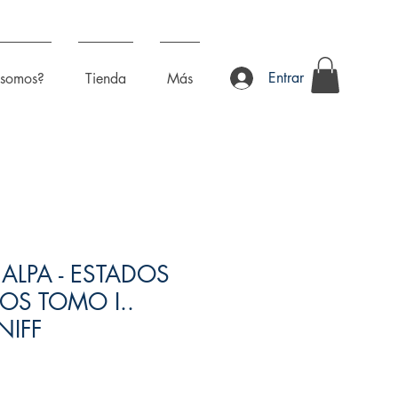
Entrar
 somos?
Tienda
Más
LPA - ESTADOS
OS TOMO I..
NIFF