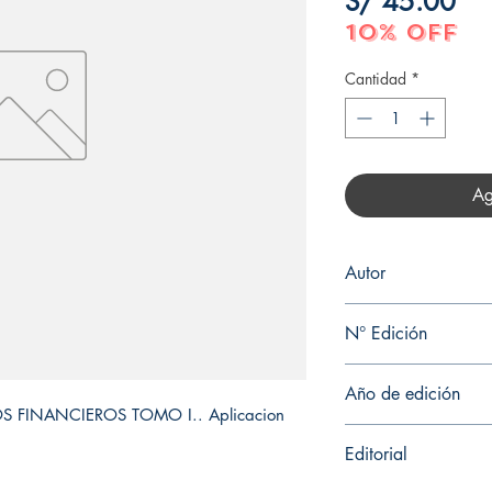
Pre
S/ 45.00
10% OFF
Cantidad
*
Ag
Autor
CARLOS PALOMINO
N° Edición
Sin información
Año de edición
S FINANCIEROS TOMO I.. Aplicacion 
2024
Editorial