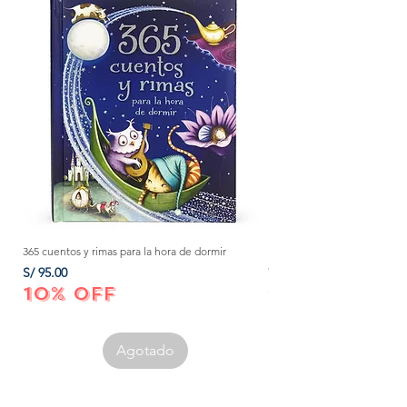
365 cuentos y rimas para la hora de dormir
Método Montessori: La mejor
crecer a tu bebé de 0 a 3 añ
Precio
S/ 95.00
Precio
S/ 152.00
10% OFF
10% OFF
Agotado