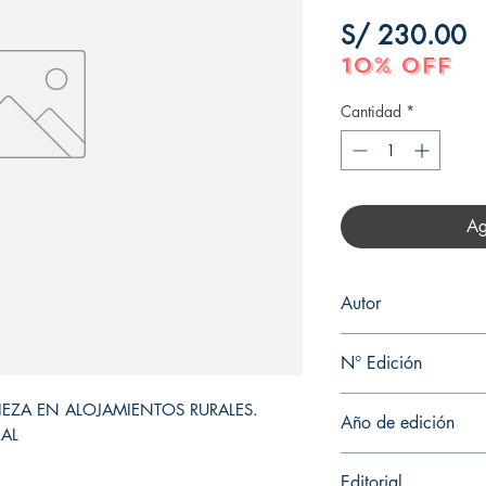
P
S/ 230.00
10% OFF
Cantidad
*
Ag
Autor
SILVIA JESÚS GARRI
N° Edición
1
PIEZA EN ALOJAMIENTOS RURALES. 
Año de edición
AL
2016
Editorial