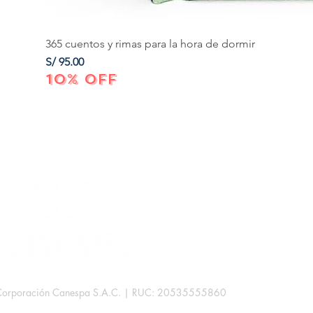
365 cuentos y rimas para la hora de dormir
Precio
S/ 95.00
10% OFF
Corporación Canespa S.A.C. | RUC: 20535555860