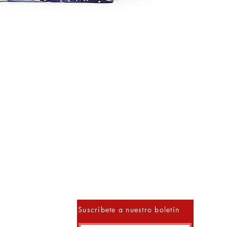
Método M
Precio
S/ 152.00
10% 
Suscríbete a nuestro boletín