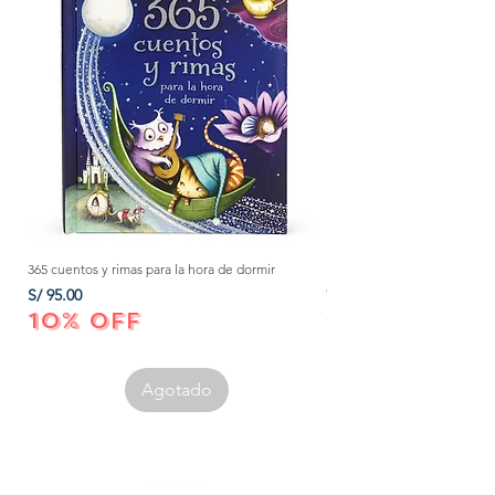
365 cuentos y rimas para la hora de dormir
Método Montessori: La mejor
crecer a tu bebé de 0 a 3 añ
Precio
S/ 95.00
Precio
S/ 152.00
10% OFF
10% OFF
Agotado