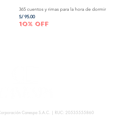
365 cuentos y rimas para la hora de dormir
Precio
S/ 95.00
10% OFF
Corporación Canespa S.A.C. | RUC: 20535555860
.
rb. Las Mercedes III - 38D.
Lima, Perú