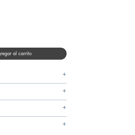
recio
regar al carrito
PELOSIN