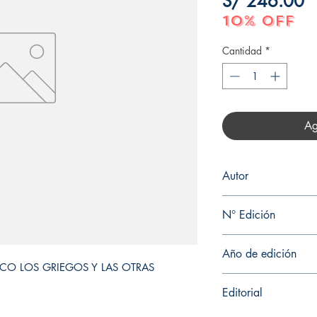
P
S/ 246.00
10% OFF
Cantidad
*
Ag
Autor
F. JAVIER GOMEZ ES
N° Edición
1
Año de edición
ICO LOS GRIEGOS Y LAS OTRAS 
2019
Editorial