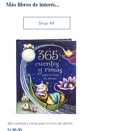
Más libros de interés...
Shop All
365 cuentos y rimas para la hora de dormir
Método Montessori: La mejor
crecer a tu bebé de 0 a 3 añ
Precio
S/ 95.00