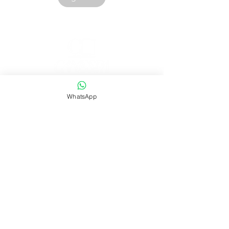
Corporación Canespa S.A.C. | RUC:
20535555860
WhatsApp
.
Urb. Las Mercedes III - 38D.
Lima, Perú
Contacto:
|
ventas@canespalibros.com
|
info@canespalibros.com
Tienda
FAQ
Envío y devoluciones
Política de la tienda
Métodos de pago