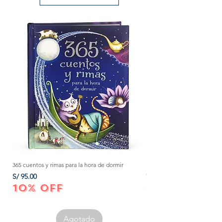
365 cuentos y rimas para la hora de dormir
Método Montessori: La mejor
crecer a tu bebé de 0 a 3 añ
Precio
S/ 95.00
Precio
S/ 152.00
10% OFF
10% OFF
Agotado