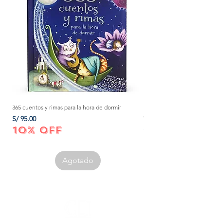
365 cuentos y rimas para la hora de dormir
Método Montessori: La mejor
crecer a tu bebé de 0 a 3 añ
Precio
S/ 95.00
Precio
S/ 152.00
10% OFF
10% OFF
Agotado