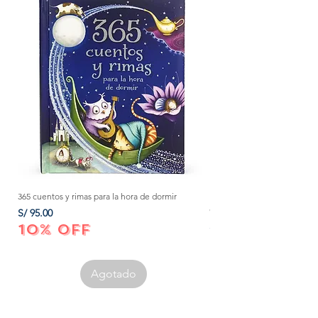
365 cuentos y rimas para la hora de dormir
Método Montessori: La mejor
crecer a tu bebé de 0 a 3 añ
Precio
S/ 95.00
Precio
S/ 152.00
10% OFF
10% OFF
Agotado