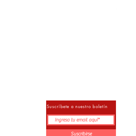
Precio
S/ 152.00
10% 
Suscríbete a nuestro boletín
Suscribirse