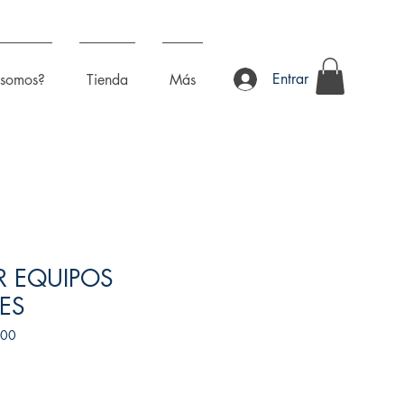
Entrar
 somos?
Tienda
Más
R EQUIPOS
ES
100
recio