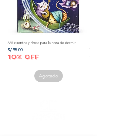
365 cuentos y rimas para la hora de dormir
Método Montessori: La mejor
crecer a tu bebé de 0 a 3 añ
Precio
S/ 95.00
Precio
S/ 152.00
10% OFF
10% OFF
Agotado
Corporación Canespa S.A.C. | RUC:
20535555860