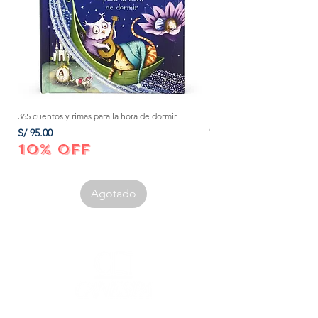
365 cuentos y rimas para la hora de dormir
Método Montessori: La mejor
crecer a tu bebé de 0 a 3 añ
Precio
S/ 95.00
Precio
S/ 152.00
10% OFF
10% OFF
Agotado
Corporación Canespa S.A.C. | RUC:
20535555860