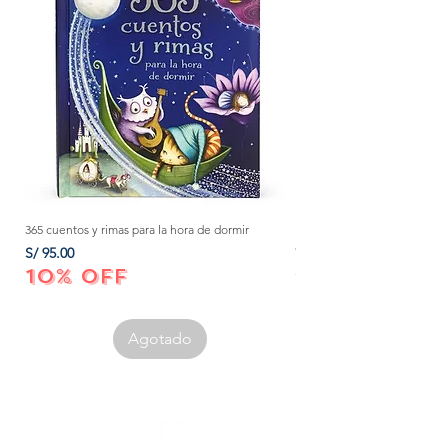
365 cuentos y rimas para la hora de dormir
Método Montessori: La mejor
crecer a tu bebé de 0 a 3 añ
Precio
S/ 95.00
Precio
S/ 152.00
10% OFF
10% OFF
Agotado