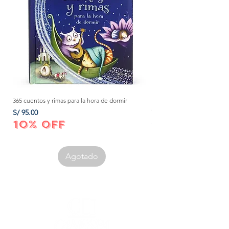
365 cuentos y rimas para la hora de dormir
Método Montessori: La mejor
crecer a tu bebé de 0 a 3 añ
Precio
S/ 95.00
Precio
S/ 152.00
10% OFF
10% OFF
Agotado