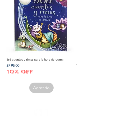
365 cuentos y rimas para la hora de dormir
Método Montessori: La mejor
crecer a tu bebé de 0 a 3 añ
Precio
S/ 95.00
Precio
S/ 152.00
10% OFF
10% OFF
Agotado