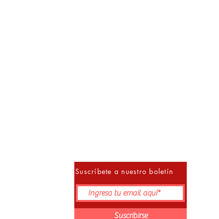
Precio
S/ 152.00
10% 
Suscríbete a nuestro boletín
Suscribirse