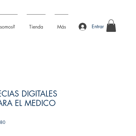
Entrar
 somos?
Tienda
Más
IAS DIGITALES
ARA EL MEDICO
480