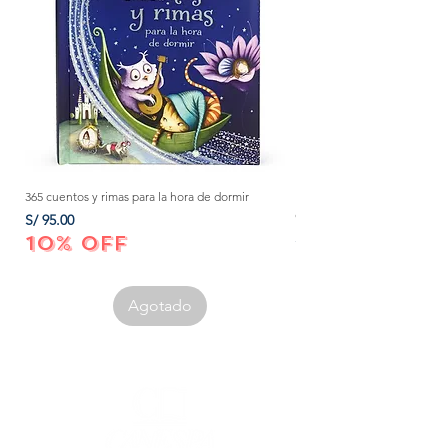
365 cuentos y rimas para la hora de dormir
Método Montessori: La mejor
crecer a tu bebé de 0 a 3 añ
Precio
S/ 95.00
Precio
S/ 152.00
10% OFF
10% OFF
Agotado