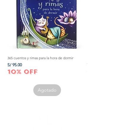
365 cuentos y rimas para la hora de dormir
Método Montessori: La mejor
crecer a tu bebé de 0 a 3 añ
Precio
S/ 95.00
Precio
S/ 152.00
10% OFF
10% OFF
Agotado