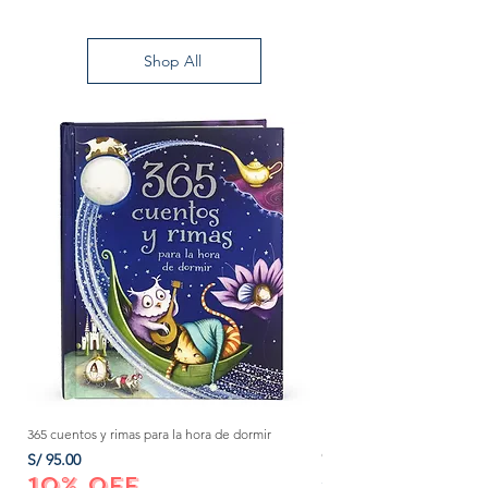
Shop All
365 cuentos y rimas para la hora de dormir
Método Montessori: La mejor
crecer a tu bebé de 0 a 3 añ
Precio
S/ 95.00
Precio
S/ 152.00
10% OFF