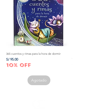
365 cuentos y rimas para la hora de dormir
Método Montessori: La mejor
crecer a tu bebé de 0 a 3 añ
Precio
S/ 95.00
Precio
S/ 152.00
10% OFF
10% OFF
Agotado