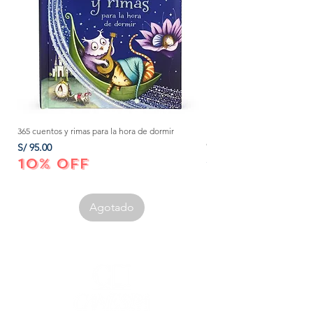
365 cuentos y rimas para la hora de dormir
Método Montessori: La mejor
crecer a tu bebé de 0 a 3 añ
Precio
S/ 95.00
Precio
S/ 152.00
10% OFF
10% OFF
Agotado