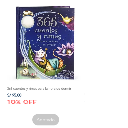
365 cuentos y rimas para la hora de dormir
Método Montessori: La mejor
crecer a tu bebé de 0 a 3 añ
Precio
S/ 95.00
Precio
S/ 152.00
10% OFF
10% OFF
Agotado