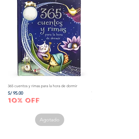
365 cuentos y rimas para la hora de dormir
Método Montessori: La mejor
crecer a tu bebé de 0 a 3 añ
Precio
S/ 95.00
Precio
S/ 152.00
10% OFF
10% OFF
Agotado