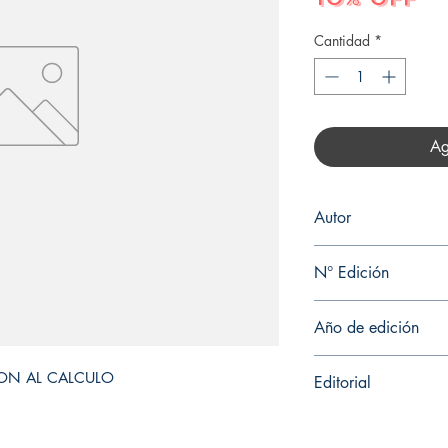
Cantidad
*
Ag
Autor
MIKENBERG
N° Edición
Sin información
Año de edición
2015
ION AL CALCULO
Editorial
EDICIONES UC