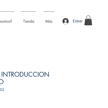
Entrar
 somos?
Tienda
Más
E INTRODUCCION
LO
802
recio