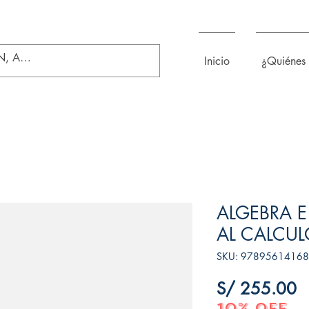
Inicio
¿Quiénes
ALGEBRA 
AL CALCU
SKU: 9789561416
P
S/ 255.00
10% OFF