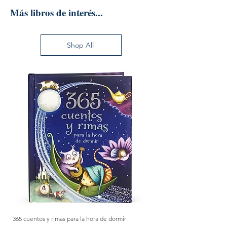
Más libros de interés...
Shop All
365 cuentos y rimas para la hora de dormir
Método Montessori: La mejor