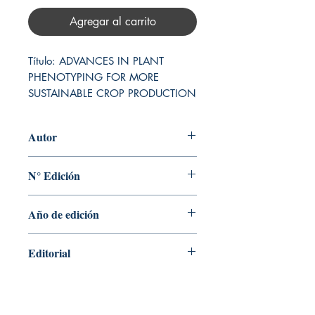
Agregar al carrito
Título: ADVANCES IN PLANT 
PHENOTYPING FOR MORE 
SUSTAINABLE CROP PRODUCTION
Autor
ACHIM WALTER
N° Edición
Sin información
Año de edición
2022
Editorial
BURLEIGH DODDS SCIENCE
PUBLISHING LTD