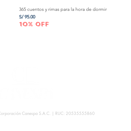
365 cuentos y rimas para la hora de dormir
Precio
S/ 95.00
10% OFF
Corporación Canespa S.A.C. | RUC: 20535555860
.
rb. Las Mercedes III - 38D.
Lima, Perú