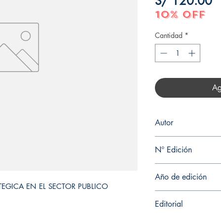
P
S/ 120.00
10% OFF
Cantidad
*
Ag
Autor
LUIS ENRIQUE RAMI
N° Edición
1
Año de edición
ATEGICA EN EL SECTOR PUBLICO
2015
Editorial