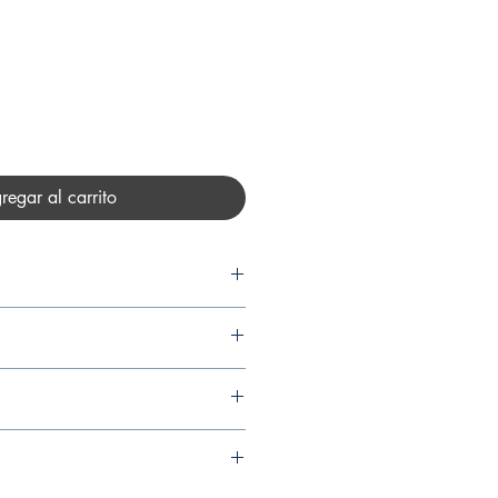
recio
regar al carrito
REZ SALINAS