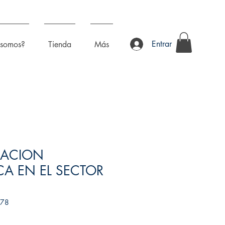
Entrar
 somos?
Tienda
Más
RACION
CA EN EL SECTOR
278