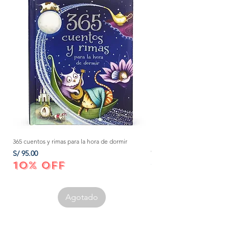
365 cuentos y rimas para la hora de dormir
Método Montessori: La mejor
crecer a tu bebé de 0 a 3 añ
Precio
S/ 95.00
Precio
S/ 152.00
10% OFF
10% OFF
Agotado