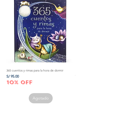
365 cuentos y rimas para la hora de dormir
Método Montessori: La mejor
crecer a tu bebé de 0 a 3 añ
Precio
S/ 95.00
Precio
S/ 152.00
10% OFF
10% OFF
Agotado