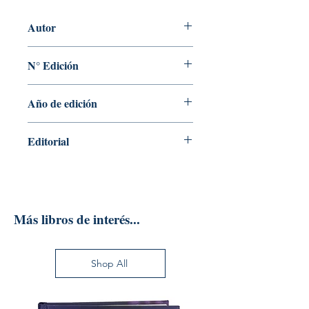
Autor
HECTOR ARTURO MAGAÑA,
N° Edición
ADRIAN LARIOS ESCALANTE
1
Año de edición
2017
Editorial
EDITORIAL LIMUSA S.A.
Más libros de interés...
Shop All