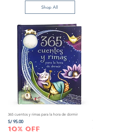
Shop All
365 cuentos y rimas para la hora de dormir
Método Montessori: La mejor
crecer a tu bebé de 0 a 3 añ
Precio
S/ 95.00
Precio
S/ 152.00
10% OFF
10% OFF