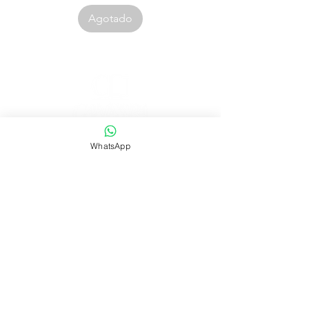
Agotado
Corporación Canespa S.A.C. | RUC:
20535555860
WhatsApp
.
Urb. Las Mercedes III - 38D.
Lima, Perú
Contacto:
|
ventas@canespalibros.com
|
info@canespalibros.com
Tienda
FAQ
Envío y devoluciones
Política de la tienda