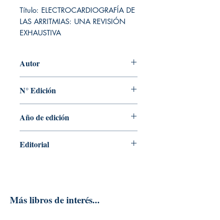
Título: ELECTROCARDIOGRAFÍA DE 
LAS ARRITMIAS: UNA REVISIÓN 
EXHAUSTIVA
Autor
MITHILESH K. DAS MD, DOUGLAS P.
N° Edición
ZIPES MD
2
Año de edición
2022
Editorial
ELSEVIER ESPAÑA S.L.U.
Más libros de interés...