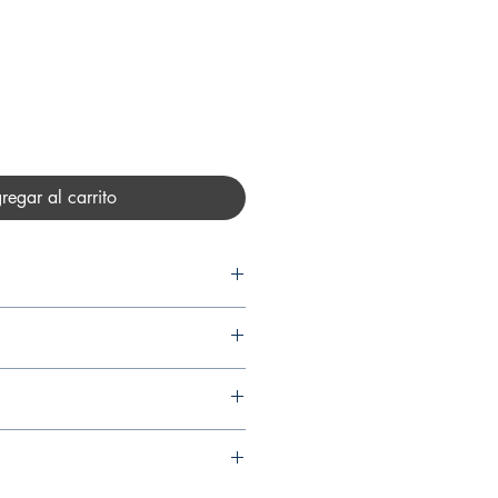
recio
regar al carrito
IN ROJO