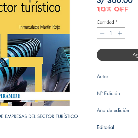
P
S/ 360.00
10% OFF
Cantidad
*
Ag
Autor
INMACULADA MART
N° Edición
6
Año de edición
 DE EMPRESAS DEL SECTOR TURÍSTICO
2020
Editorial