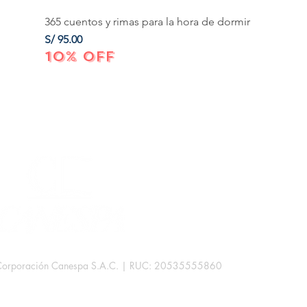
365 cuentos y rimas para la hora de dormir
Precio
S/ 95.00
10% OFF
Corporación Canespa S.A.C. | RUC: 20535555860
.
rb. Las Mercedes III - 38D.
Lima, Perú