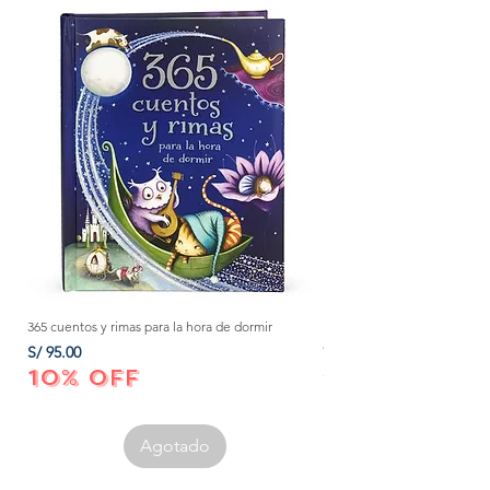
365 cuentos y rimas para la hora de dormir
Método Montessori: La mejor
crecer a tu bebé de 0 a 3 añ
Precio
S/ 95.00
Precio
S/ 152.00
10% OFF
10% OFF
Agotado