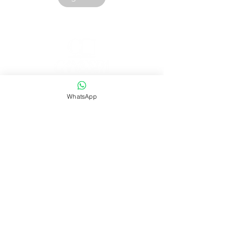
Corporación Canespa S.A.C. | RUC:
20535555860
WhatsApp
.
Urb. Las Mercedes III - 38D.
Lima, Perú
Contacto:
|
ventas@canespalibros.com
|
info@canespalibros.com
Tienda
FAQ
Envío y devoluciones
Política de la tienda
Métodos de pago