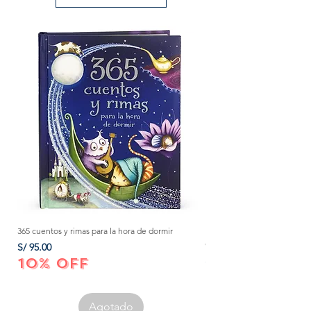
365 cuentos y rimas para la hora de dormir
Método Montessori: La mejor
crecer a tu bebé de 0 a 3 añ
Precio
S/ 95.00
Precio
S/ 152.00
10% OFF
10% OFF
Agotado