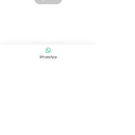
Corporación Canespa S.A.C. | RUC:
20535555860
WhatsApp
.
Urb. Las Mercedes III - 38D.
Lima, Perú
Contacto:
|
ventas@canespalibros.com
|
info@canespalibros.com
Tienda
FAQ
Envío y devoluciones
Política de la tienda
Métodos de pago