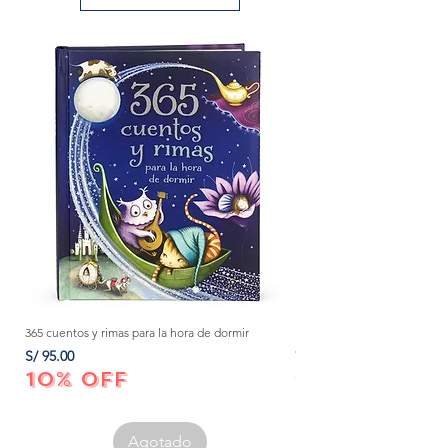
365 cuentos y rimas para la hora de dormir
Método Montessori: La mejor
crecer a tu bebé de 0 a 3 añ
Precio
S/ 95.00
Precio
S/ 152.00
10% OFF
10% OFF
Agotado