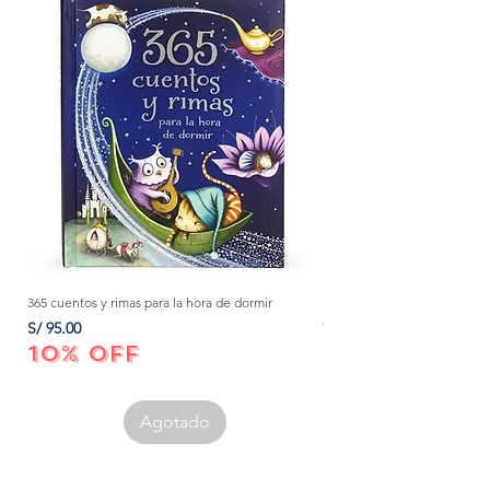
365 cuentos y rimas para la hora de dormir
Método Montessori: La mejor
crecer a tu bebé de 0 a 3 añ
Precio
S/ 95.00
Precio
S/ 152.00
10% OFF
10% OFF
Agotado