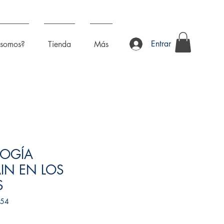
Entrar
 somos?
Tienda
Más
LOGÍA
IN EN LOS
S
754