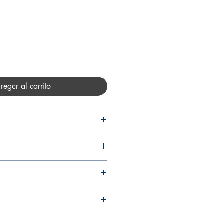
recio
regar al carrito
R