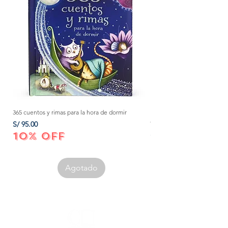
365 cuentos y rimas para la hora de dormir
Método Montessori: La mejor
crecer a tu bebé de 0 a 3 añ
Precio
S/ 95.00
Precio
S/ 152.00
10% OFF
10% OFF
Agotado