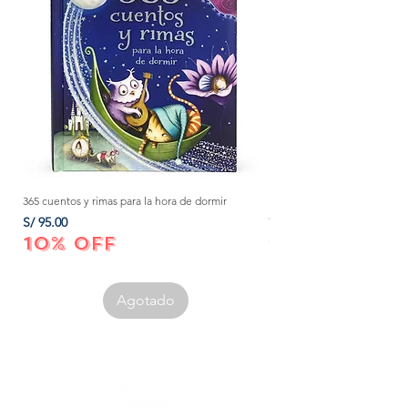
365 cuentos y rimas para la hora de dormir
Método Montessori: La mejor
crecer a tu bebé de 0 a 3 añ
Precio
S/ 95.00
Precio
S/ 152.00
10% OFF
10% OFF
Agotado