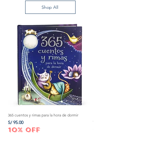
Shop All
365 cuentos y rimas para la hora de dormir
Método Montessori: La mejor
crecer a tu bebé de 0 a 3 añ
Precio
S/ 95.00
Precio
S/ 152.00
10% OFF
10% OFF