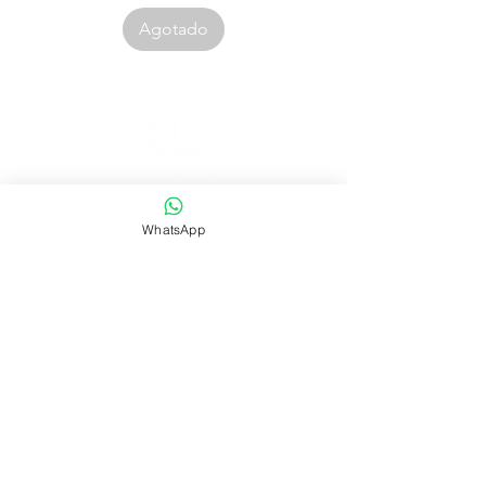
Agotado
Corporación Canespa S.A.C. | RUC:
20535555860
WhatsApp
.
Urb. Las Mercedes III - 38D.
Lima, Perú
Contacto:
|
ventas@canespalibros.com
|
info@canespalibros.com
Tienda
FAQ
Envío y devoluciones
Política de la tienda