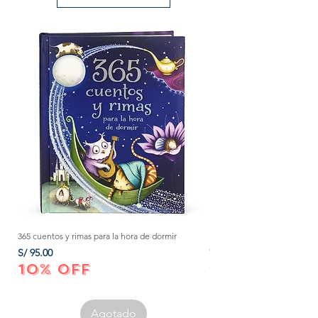
365 cuentos y rimas para la hora de dormir
Método Montessori: La mejor
crecer a tu bebé de 0 a 3 añ
Precio
S/ 95.00
Precio
S/ 152.00
10% OFF
10% OFF
Agotado