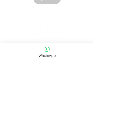
Corporación Canespa S.A.C. | RUC:
20535555860
WhatsApp
.
Urb. Las Mercedes III - 38D.
Lima, Perú
Contacto:
|
ventas@canespalibros.com
|
info@canespalibros.com
Tienda
FAQ
Envío y devoluciones
Política de la tienda
Métodos de pago