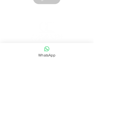
Corporación Canespa S.A.C. | RUC:
20535555860
WhatsApp
.
Urb. Las Mercedes III - 38D.
Lima, Perú
Contacto:
|
ventas@canespalibros.com
|
info@canespalibros.com
Tienda
FAQ
Envío y devoluciones
Política de la tienda
Métodos de pago