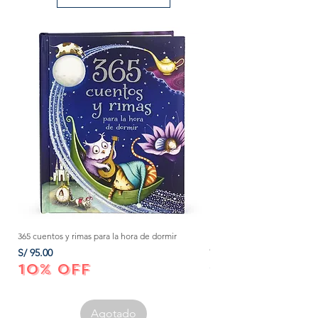
365 cuentos y rimas para la hora de dormir
Método Montessori: La mejor
crecer a tu bebé de 0 a 3 añ
Precio
S/ 95.00
Precio
S/ 152.00
10% OFF
10% OFF
Agotado