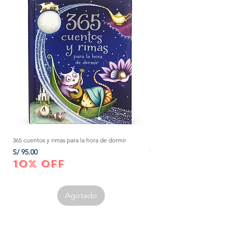
365 cuentos y rimas para la hora de dormir
Método Montessori: La mejor
crecer a tu bebé de 0 a 3 añ
Precio
S/ 95.00
Precio
S/ 152.00
10% OFF
10% OFF
Agotado