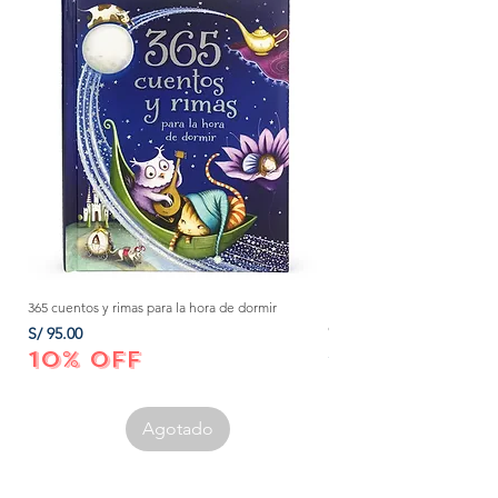
365 cuentos y rimas para la hora de dormir
Método Montessori: La mejor
crecer a tu bebé de 0 a 3 añ
Precio
S/ 95.00
Precio
S/ 152.00
10% OFF
10% OFF
Agotado