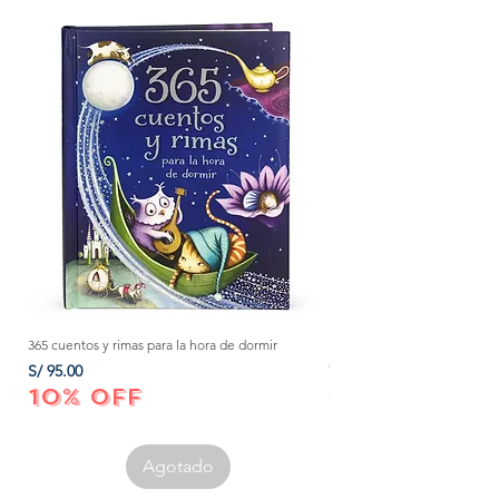
365 cuentos y rimas para la hora de dormir
Método Montessori: La mejor
crecer a tu bebé de 0 a 3 añ
Precio
S/ 95.00
Precio
S/ 152.00
10% OFF
10% OFF
Agotado