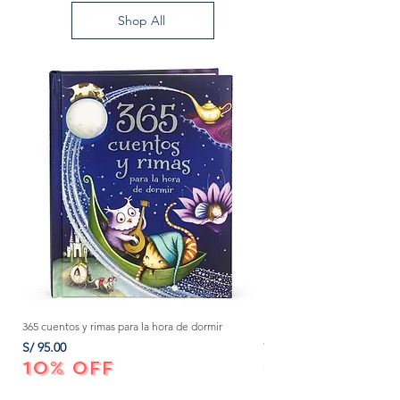
Shop All
365 cuentos y rimas para la hora de dormir
Método Montessori: La mejor
crecer a tu bebé de 0 a 3 añ
Precio
S/ 95.00
Precio
S/ 152.00
10% OFF
10% OFF