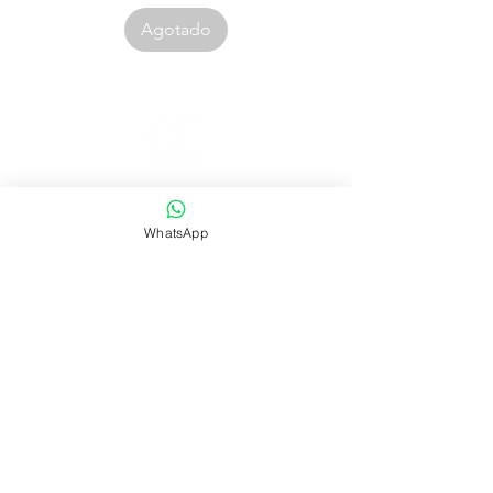
Agotado
Corporación Canespa S.A.C. | RUC:
20535555860
WhatsApp
.
Urb. Las Mercedes III - 38D.
Lima, Perú
Contacto:
|
ventas@canespalibros.com
|
info@canespalibros.com
Tienda
FAQ
Envío y devoluciones
Política de la tienda