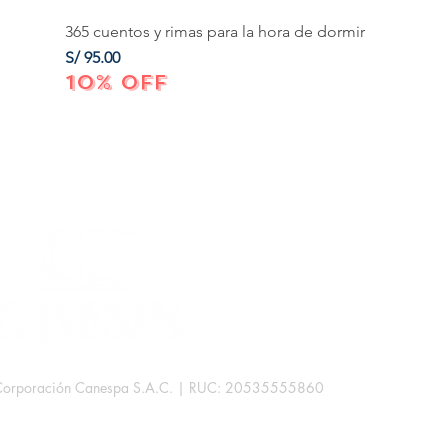
365 cuentos y rimas para la hora de dormir
Precio
S/ 95.00
10% OFF
Corporación Canespa S.A.C. | RUC: 20535555860
.
rb. Las Mercedes III - 38D.
Lima, Perú