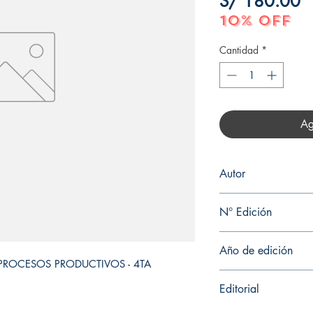
P
S/ 180.00
10% OFF
Cantidad
*
Ag
Autor
FRANCISCO J. TORO
N° Edición
4
Año de edición
PROCESOS PRODUCTIVOS - 4TA 
2023
Editorial