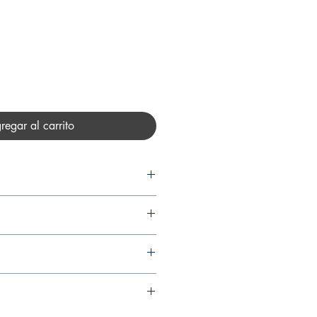
recio
regar al carrito
 LÓPEZ